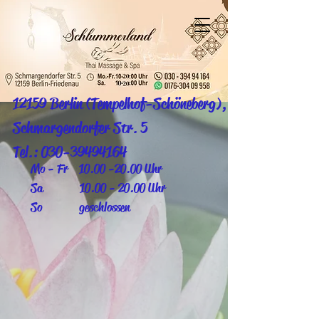
12159 Berlin (Tempelhof-Schöneberg),
Schmargendorfer Str. 5
Tel.:
030-39494164
Mo - Fr
10.00 -20.00
Uhr
Sa 10.00 - 20.00 Uhr
So geschlossen