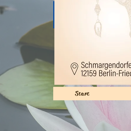
12159 Berlin (Tempel
Schöneberg), Schmarg
Tel.: 030-394
Start