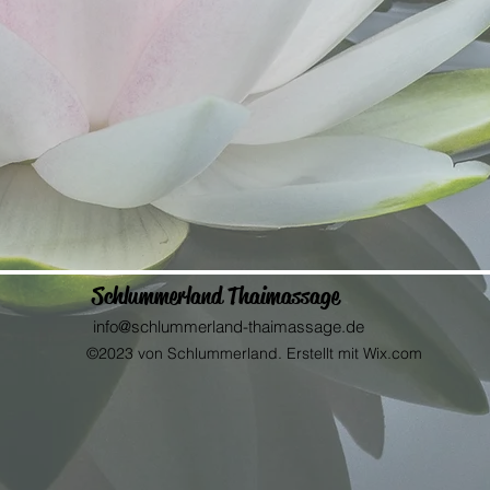
Schlummerland Thaimassage
info@schlummerland-thaimassage.de
©2023 von Schlummerland. Erstellt mit Wix.com